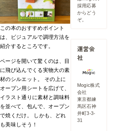
採用応募
からどう
ぞ。
この本のおすすめポイント
は、ビジュアルで調理方法を
紹介するところです。
運営会
社
ページを開いて驚くのは、目
に飛び込んでくる実物大の素
材のシルエット。 その上に
Mogic株式
オープン用シートを広げて、
会社
イラスト通りに素材と調味料
東京都練
を並べて、包んで、オープン
馬区石神
井町3-3-
で焼くだけ。 しかも、どれ
31
も美味しそう！