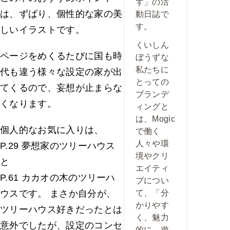
ず」の活
は、ずばり、個性的な家の美
動日誌で
す。
しいイラストです。
くいしん
ページをめくるたびに国も時
ぼうずな
私たちに
代も違う様々な設定の家が出
とっての
てくるので、妄想が止まらな
ブランデ
くなります。
ィングと
は、Mogic
個人的なお気に入りは、
で働く
人々や環
P.29 夢想家のツリーハウス
境やクリ
と
エイティ
P.61 カカオの木のツリーハ
ブについ
ウスです。 まさか自分が、
て、「分
かりやす
ツリーハウス好きだったとは
く、魅力
意外でしたが、設定のコンセ
的に、遊