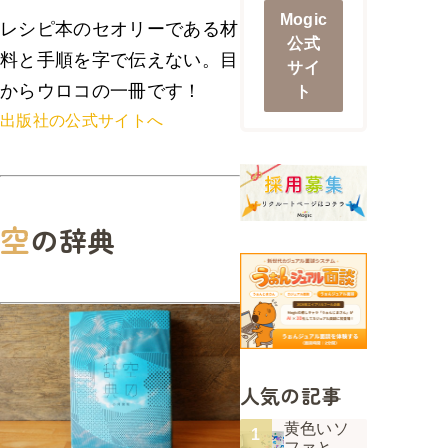
Mogic
レシピ本のセオリーである材
公式
料と手順を字で伝えない。目
サイ
からウロコの一冊です！
ト
出版社の公式サイトへ
空
の辞典
人気の記事
黄色いソ
ファと、