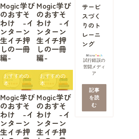
Mogic学び
Mogic学び
サービ
のおすそ
のおすそ
スづく
わけ -イ
わけ -イ
りのト
ンターン
ンターン
レーニ
生イチ押
生イチ押
ング
しの一冊
しの一冊
編-
編-
試行錯誤の
苦闘メディ
ア
おすすめの
おすすめの
本
本
記事
Mogic学び
Mogic学び
を読
のおすそ
のおすそ
む
わけ -イ
わけ -イ
ンターン
ンターン
生イチ押
生イチ押