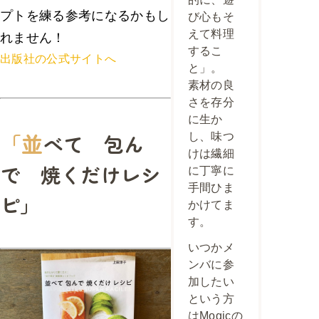
プトを練る参考になるかもし
び心もそ
えて料理
れません！
するこ
出版社の公式サイトへ
と」。
素材の良
さを存分
に生か
「並
べて 包ん
し、味つ
けは繊細
で 焼くだけレシ
に丁寧に
手間ひま
ピ」
かけてま
す。
いつかメ
ンバに参
加したい
という方
はMogicの