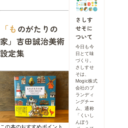
さしす
「も
のがたりの
せそに
ついて
家」吉田誠治美術
今日も今
設定集
日とて味
づくり。
さしすせ
そは、
Mogic株式
会社のブ
ランディ
ングチー
ム、通称
「くいし
んぼう
この本のおすすめポイント