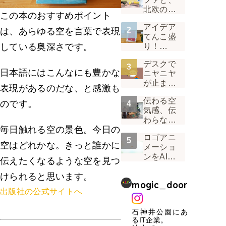
北欧の
この本のおすすめポイント
風。 1階
アイデア
受付の景
は、あらゆる空を言葉で表現
てんこ盛
色が変わ
り！
している奥深さです。
った話
Mogicオ
デスクで
リジナル
日本語にはこんなにも豊かな
ニヤニヤ
カレンダ
が止まら
ー2022は
表現があるのだな、と感激も
ない。デ
「味わう
伝わる空
ザイナー
のです。
カレンダ
気感、伝
から見た
ー」
わらない
「うぉん
毎日触れる空の景色。今日の
真面目
ラジ」の
ロゴアニ
さ！「い
裏側
空はどれかな。きっと誰かに
メーショ
つもの
ンをAIに
Mogic」
伝えたくなるような空を見つ
任せてみ
を届ける
たら、
けられると思います。
工夫
mogic_door
「ブレ」
出版社の公式サイトへ
という壁
にぶつか
石神井公園にあ
った話
るIT企業。
Vol.01