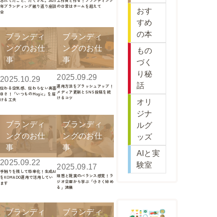
忘れてたこと、たくさん。2025
工作員と作る！ブランディング
年ブランディング振り返り座談
の日常はチームを超えて
おす
会
すめ
の本
ブランディ
ブランディ
ングのお仕
ングのお仕
もの
事
事
づく
り秘
2025.09.29
2025.10.29
話
運用方法をブラッシュアップ！
伝わる空気感、伝わらない真面
メディア更新とSNS投稿を続
目さ！「いつものMogic」を届
けるコツ
ける工夫
オリ
ジナ
ブランディ
ブランディ
ルグ
ングのお仕
ングのお仕
ッズ
事
事
AIと実
2025.09.22
験室
2025.09.17
手触りを残して効率化！生成AI
理想と現実のバランス感覚！ラ
をKOMADO運用で活用してい
ジオ企画から学ぶ「小さく始め
ます
る」流儀
ブランディ
ブランディ