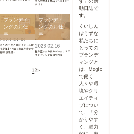
ず」の活
さんの考えるMogicへのイメー
ジは？
動日誌で
す。
ブランディ
ブランディ
くいしん
ングのお仕
ングのお仕
ぼうずな
事
事
2023.03.08
私たちに
そこのけ そこのけ くいしんぼ
2023.02.16
とっての
うが通る~Mogicお取り寄せ特
振り返ったら奴らがいた！？ブ
選部 浪漫譚~
ブランデ
ランディング座談会2022
ィングと
は、Mogic
1
2
>
で働く
人々や環
境やクリ
エイティ
ブについ
て、「分
かりやす
く、魅力
的に、遊