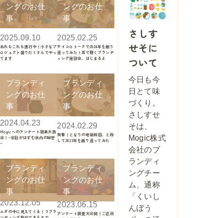
ングのお仕
ングのお仕
事
事
さしす
2025.09.10
2025.02.25
せそに
あれもこれも進行中！小さなプ
サイコロトークで2024年を振り
ロジェクト盛りだくさんでやっ
返ってみた！耳で聴くブランデ
ついて
てます
ィング座談会、はじまるよ
今日も今
ブランディ
ブランディ
日とて味
ングのお仕
ングのお仕
づくり。
事
事
さしすせ
2024.04.23
2024.02.29
そは、
Mogicへのアンケート結果大放
突撃！となりの地獄絵図、と称
Mogic株式
出！~会話がはずむ社内の秘密
して2023年を振り返ってみた
~
会社のブ
ランディ
ブランディ
ブランディ
ングチー
ングのお仕
ングのお仕
ム、通称
事
事
「くいし
2023.12.05
2023.06.15
んぼう
ムダの中に見えてくる！？ブラ
アンケート調査大公開！ご近所
ンディング脳ができるまで