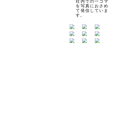
社内での一コマ
を写真におさめ
て発信していま
す。