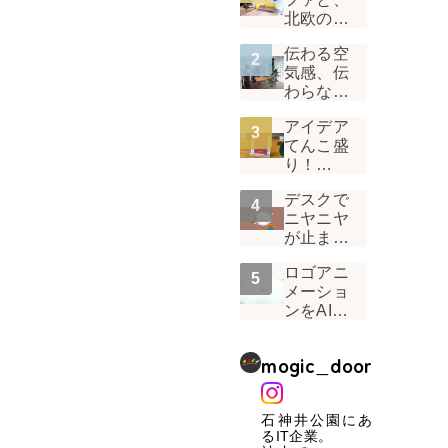
北欧の
風。 1階
伝わる空
受付の景
気感、伝
色が変わ
わらない
った話
真面目
アイデア
さ！「い
てんこ盛
つもの
り！
Mogic」
Mogicオ
を届ける
デスクで
リジナル
工夫
ニヤニヤ
カレンダ
が止まら
ー2022は
ない。デ
「味わう
ロゴアニ
ザイナー
カレンダ
メーショ
から見た
ー」
ンをAIに
「うぉん
任せてみ
ラジ」の
たら、
裏側
mogic_door
「ブレ」
という壁
にぶつか
石神井公園にあ
った話
るIT企業。
Vol.01