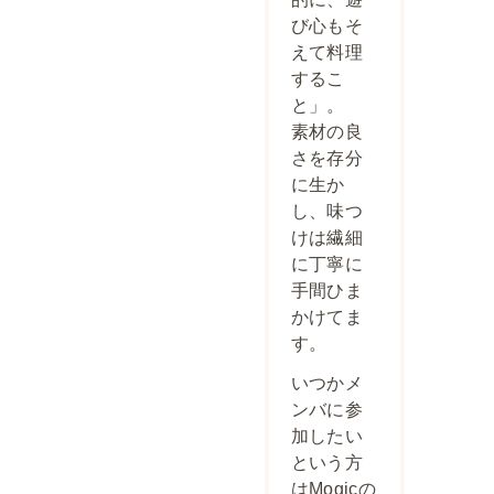
び心もそ
えて料理
するこ
と」。
素材の良
さを存分
に生か
し、味つ
けは繊細
に丁寧に
手間ひま
かけてま
す。
いつかメ
ンバに参
加したい
という方
はMogicの