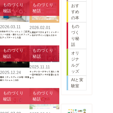
ものづくり
ものづくり
おす
秘話
秘話
すめ
の本
もの
2026.03.11
2026.02.01
10年目のリフレッシュ！ ご近所
づく
入館証ができるまで！インター
リノベ会社・錬さんとオフィス
ン生がデザインに悩んだ日々
をアップデートした話
り秘
話
ものづくり
ものづくり
オリ
秘話
秘話
ジナ
ルグ
2025.11.11
ッズ
キッチンカーがやって来た！年
2025.12.24
一回の特別ランチが定番になる
爆走！ディスプレイ24時ー総集
まで
AIと実
編スペシャル！2025
験室
ものづくり
ものづくり
秘話
秘話