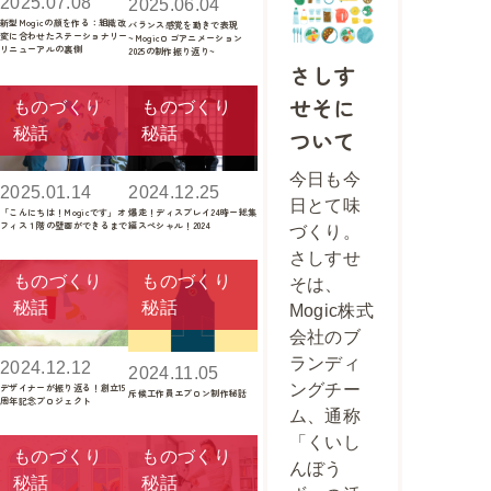
2025.07.08
2025.06.04
新型Mogicの顔を作る：組織改
バランス感覚を動きで表現
変に合わせたステーショナリー
~Mogicロゴアニメーション
リニューアルの裏側
2025の制作振り返り~
さしす
せそに
ものづくり
ものづくり
秘話
秘話
ついて
今日も今
2025.01.14
2024.12.25
日とて味
「こんにちは！Mogicです」オ
爆走！ディスプレイ24時ー総集
フィス１階の壁画ができるまで
編スペシャル！2024
づくり。
さしすせ
ものづくり
ものづくり
そは、
秘話
秘話
Mogic株式
会社のブ
ランディ
2024.12.12
2024.11.05
ングチー
デザイナーが振り返る！創立15
斥候工作員エプロン制作秘話
周年記念プロジェクト
ム、通称
「くいし
ものづくり
ものづくり
んぼう
秘話
秘話