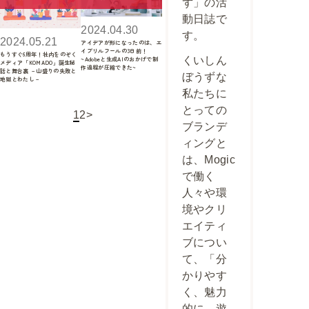
ず」の活
動日誌で
2024.04.30
す。
2024.05.21
アイデアが形になったのは、エ
イプリルフールの3日前！
もうすぐ6周年！社内をのぞく
くいしん
~Adobeと生成AIのおかげで制
メディア「KOMADO」誕生秘
作過程が圧縮できた~
話と舞台裏 －山盛りの失敗と
ぼうずな
地獄とわたし－
私たちに
とっての
1
2
>
ブランデ
ィングと
は、Mogic
で働く
人々や環
境やクリ
エイティ
ブについ
て、「分
かりやす
く、魅力
的に、遊