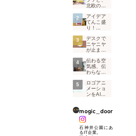
北欧の
風。 1階
アイデア
受付の景
てんこ盛
色が変わ
り！
った話
Mogicオ
デスクで
リジナル
ニヤニヤ
カレンダ
が止まら
ー2022は
ない。デ
「味わう
伝わる空
ザイナー
カレンダ
気感、伝
から見た
ー」
わらない
「うぉん
真面目
ラジ」の
ロゴアニ
さ！「い
裏側
メーショ
つもの
ンをAIに
Mogic」
任せてみ
を届ける
たら、
工夫
mogic_door
「ブレ」
という壁
にぶつか
石神井公園にあ
った話
るIT企業。
Vol.01