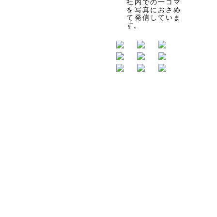
社内での一コマ
を写真におさめ
て発信していま
す。