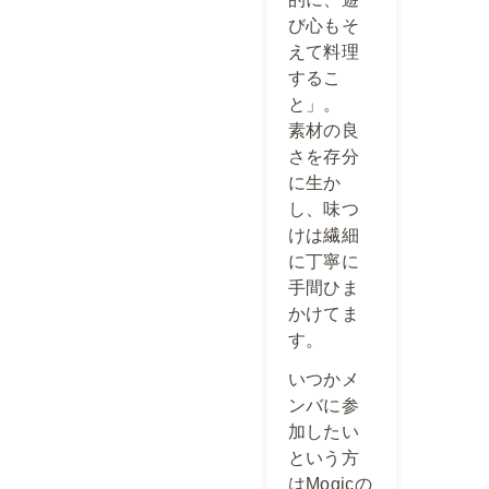
び心もそ
えて料理
するこ
と」。
素材の良
さを存分
に生か
し、味つ
けは繊細
に丁寧に
手間ひま
かけてま
す。
いつかメ
ンバに参
加したい
という方
はMogicの