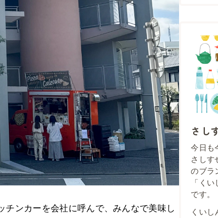
さし
今日も
さしす
のブラ
「くい
です。
キッチンカーを会社に呼んで、みんなで美味し
くいし