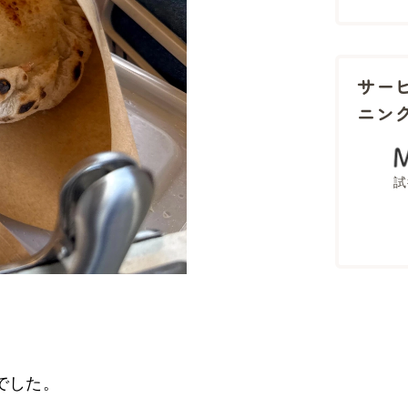
サー
ニン
試
でした。