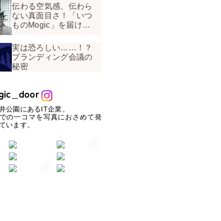
伝わる空気感、伝わら
ない真面目さ！「いつ
ものMogic」を届ける
工夫
実は恐ろしい……！？
ブランディング会議の
秘密
gic_door
井公園にあるIT企業。
での一コマを写真におさめて発
ています。