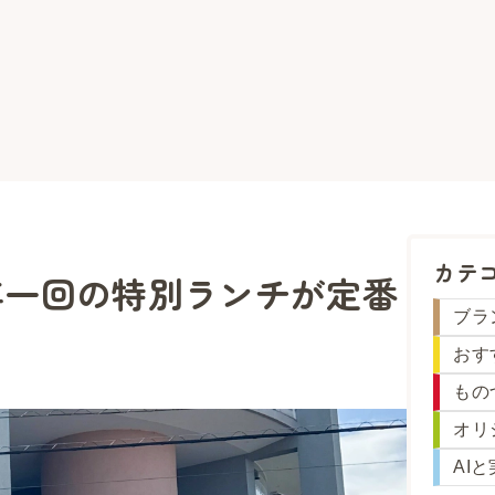
カテ
年一回の特別ランチが定番
ブラ
おす
もの
オリ
AI