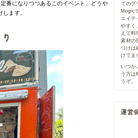
り定番になりつつあるこのイベント、どうや
てのブ
Mog
けします。
エイテ
やすく
えて料
くり
素材の
つけは
けてま
いつか
う方は
うぞ。
運営