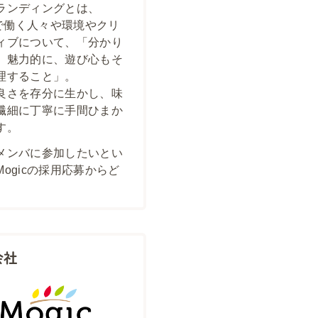
ランディングとは、
icで働く人々や環境やクリ
ィブについて、「分かり
、魅力的に、遊び心もそ
理すること」。
良さを存分に生かし、味
繊細に丁寧に手間ひまか
す。
メンバに参加したいとい
Mogicの採用応募からど
会社