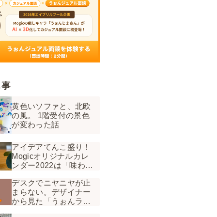
記事
黄色いソファと、北欧
の風。 1階受付の景色
が変わった話
アイデアてんこ盛り！
Mogicオリジナルカレ
ンダー2022は「味わう
カレンダー」
デスクでニヤニヤが止
まらない。デザイナー
から見た「うぉんラ
ジ」の裏側