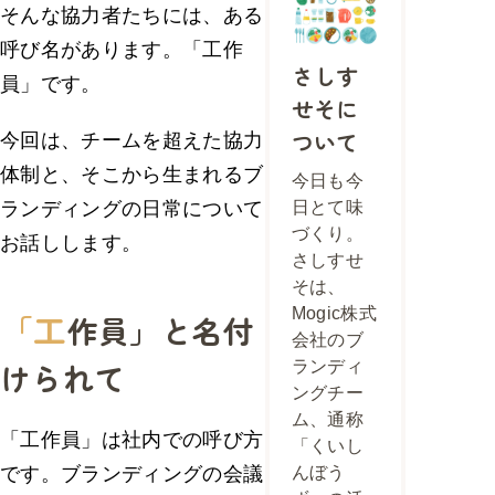
そんな協力者たちには、ある
呼び名があります。「工作
さしす
員」です。
せそに
ついて
今回は、チームを超えた協力
体制と、そこから生まれるブ
今日も今
日とて味
ランディングの日常について
づくり。
お話しします。
さしすせ
そは、
Mogic株式
「工
作員」と名付
会社のブ
けられて
ランディ
ングチー
ム、通称
「工作員」は社内での呼び方
「くいし
んぼう
です。ブランディングの会議