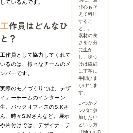
しているんです。
び心もそ
えて料理
するこ
工
作員はどんなひ
と」。
と？
素材の良
さを存分
に生か
工作員として協力してくれて
し、味つ
いるのは、様々なチームのメ
けは繊細
に丁寧に
ンバーです。
手間ひま
かけてま
実際のモノづくりでは、デザ
す。
イナーチームのインターン
いつかメ
生、バックオフィスのS.Kさ
ンバに参
ん、時々S.Mさんなど。展示
加したい
という方
や片付けでは、デザイナーチ
はMogicの