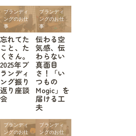
ブランディ
ブランディ
ングのお仕
ングのお仕
事
事
忘れてた
伝わる空
こと、た
気感、伝
くさん。
わらない
2025年ブ
真面目
ランディ
さ！「い
ング振り
つもの
返り座談
Mogic」を
会
届ける工
夫
ブランディ
ブランディ
ングのお仕
ングのお仕