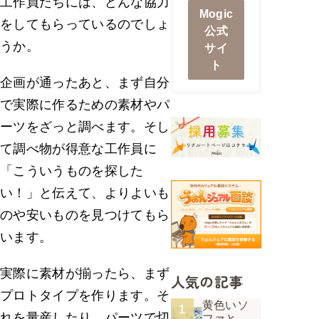
工作員たちには、どんな協力
Mogic
をしてもらっているのでしょ
公式
うか。
サイ
ト
企画が通ったあと、まず自分
で実際に作るための素材やパ
ーツをざっと調べます。そし
て調べ物が得意な工作員に
「こういうものを探した
い！」と伝えて、よりよいも
のや安いものを見つけてもら
います。
実際に素材が揃ったら、まず
人気の記事
プロトタイプを作ります。そ
黄色いソ
れを量産したり。パーツで切
ファと、