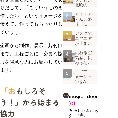
北欧の
りだして、「こういうものを
風。 1階
アイデア
受付の景
作りたい」というイメージを
てんこ盛
色が変わ
伝えて、作ってもらったりし
り！
った話
Mogicオ
ています。
デスクで
リジナル
ニヤニヤ
カレンダ
が止まら
ー2022は
企画から制作、展示、片付け
ない。デ
「味わう
伝わる空
ザイナー
まで。工程ごとに、必要な協
カレンダ
気感、伝
から見た
ー」
力を得意な人にお願いしてい
わらない
「うぉん
真面目
ラジ」の
ます。
ロゴアニ
さ！「い
裏側
メーショ
つもの
ンをAIに
Mogic」
任せてみ
「お
を届ける
もしろそ
たら、
工夫
mogic_door
「ブレ」
う！」から始まる
という壁
にぶつか
協力
石神井公園にあ
った話
るIT企業。
Vol.01