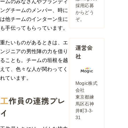
ームのみなさんやブランディ
採用応募
ングチームのメンバー、時に
からどう
は他チームのインターン生に
ぞ。
も手伝ってもらっています。
重たいものがあるときは、エ
運営会
ンジニアの男性陣の力を借り
社
ることも。チームの垣根を越
えて、色々な人が関わってく
れています。
Mogic株式
会社
工
東京都練
作員の連携プレ
馬区石神
イ
井町3-3-
31