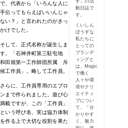
ず」の活
で、代表から「いろんな人に
動日誌で
手伝ってもらえばいいんじゃ
す。
ない？」と言われたのがきっ
くいしん
かけでした。
ぼうずな
私たちに
そして、正式名称が誕生しま
とっての
ブランデ
す。「石神井町第三駐屯地
ィングと
和田堀第一工作師団所属 斥
は、Mogic
候工作員」。略して工作員。
で働く
人々や環
さらに、工作員専用のエプロ
境やクリ
エイティ
ンまで作られました。遊び心
ブについ
満載ですが、この「工作員」
て、「分
という呼び名、実は協力体制
かりやす
を作る上で大切な役割を果た
く、魅力
的に、遊