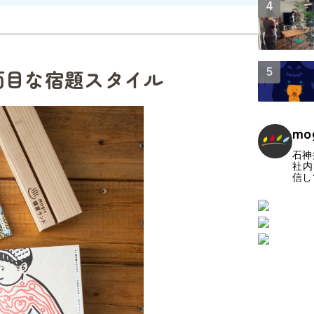
面目な宿題スタイル
mo
石神
社内
信し