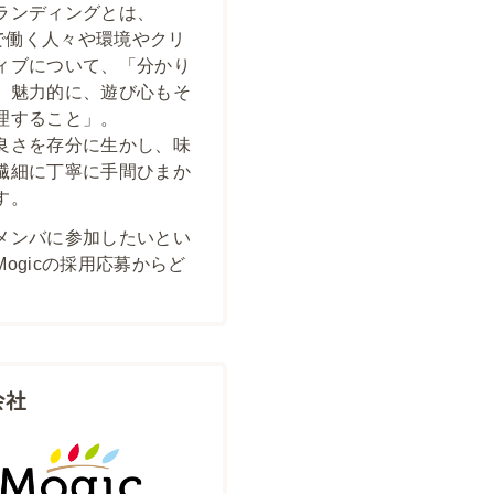
ランディングとは、
icで働く人々や環境やクリ
ィブについて、「分かり
、魅力的に、遊び心もそ
理すること」。
良さを存分に生かし、味
繊細に丁寧に手間ひまか
す。
メンバに参加したいとい
Mogicの採用応募からど
会社