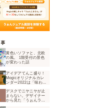
記事
黄色いソファと、北欧
の風。 1階受付の景色
が変わった話
アイデアてんこ盛り！
Mogicオリジナルカレ
ンダー2022は「味わう
カレンダー」
デスクでニヤニヤが止
まらない。デザイナー
から見た「うぉんラ
ジ」の裏側