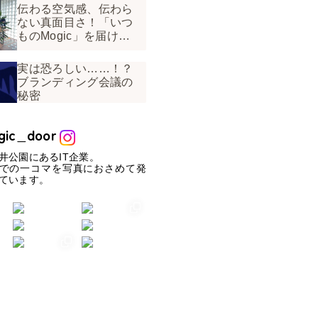
伝わる空気感、伝わら
ない真面目さ！「いつ
ものMogic」を届ける
工夫
実は恐ろしい……！？
ブランディング会議の
秘密
gic_door
井公園にあるIT企業。
での一コマを写真におさめて発
ています。