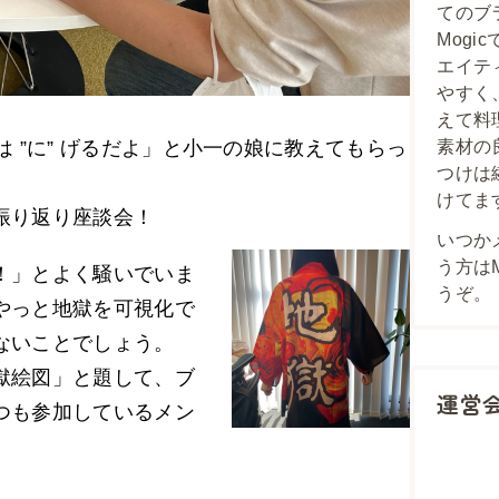
てのブ
Mog
エイテ
やすく
えて料
 ”に” げるだよ」と小一の娘に教えてもらっ
素材の
つけは
けてま
振り返り座談会！
いつか
う方は
！」とよく騒いでいま
うぞ。
やっと地獄を可視化で
ないことでしょう。
獄絵図」と題して、ブ
運営
つも参加しているメン