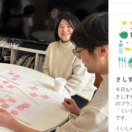
さし
今日も
さしす
のブラ
「くい
です。
くいし