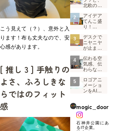
北欧の
風。 1階
アイデア
受付の景
てんこ盛
色が変わ
り！
った話
こう見えて（？）、意外と入
Mogicオ
デスクで
ります！布も丈夫なので、安
リジナル
ニヤニヤ
カレンダ
心感があります。
が止まら
ー2022は
ない。デ
「味わう
伝わる空
ザイナー
カレンダ
気感、伝
から見た
ー」
[ 推し 3 ] 手触りの
わらない
「うぉん
真面目
ラジ」の
よさ、ふろしきな
ロゴアニ
さ！「い
裏側
メーショ
つもの
らではのフィット
ンをAIに
Mogic」
任せてみ
を届ける
たら、
工夫
感
mogic_door
「ブレ」
という壁
にぶつか
石神井公園にあ
った話
るIT企業。
Vol.01