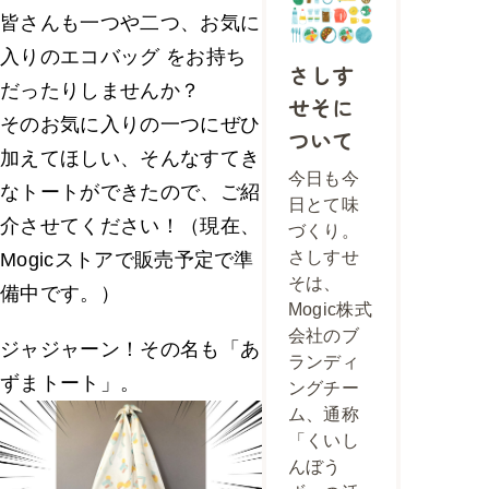
皆さんも一つや二つ、お気に
入りのエコバッグ をお持ち
さしす
だったりしませんか？
せそに
そのお気に入りの一つにぜひ
ついて
加えてほしい、そんなすてき
今日も今
なトートができたので、ご紹
日とて味
介させてください！（現在、
づくり。
さしすせ
Mogicストアで販売予定で準
そは、
備中です。）
Mogic株式
会社のブ
ジャジャーン！その名も「あ
ランディ
ずまトート」。
ングチー
ム、通称
「くいし
んぼう