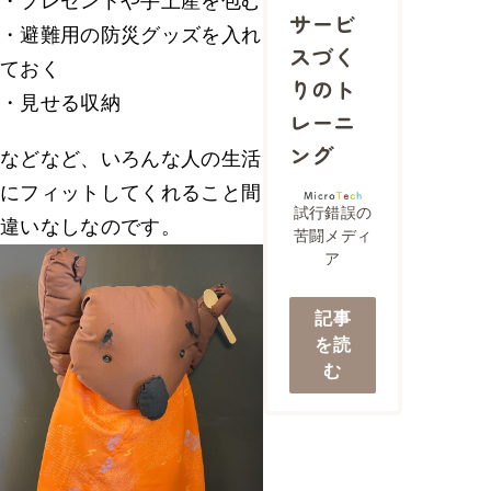
・プレゼントや手土産を包む
サービ
・避難用の防災グッズを入れ
スづく
ておく
りのト
・見せる収納
レーニ
ング
などなど、いろんな人の生活
にフィットしてくれること間
試行錯誤の
違いなしなのです。
苦闘メディ
ア
記事
を読
む