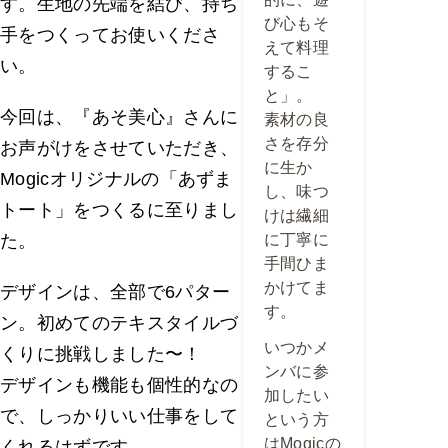
す。生地の先端を結び、持ち
び心もそ
手をつくってお使いくださ
えて料理
い。
するこ
と」。
今回は、『あそ美心』さんに
素材の良
さを存分
お声がけをさせていただき、
に生か
Mogicオリジナルの「あずま
し、味つ
トート」をつくるに至りまし
けは繊細
に丁寧に
た。
手間ひま
かけてま
デザインは、全部で6パター
す。
ン。初めてのテキスタイルづ
いつかメ
くりに挑戦しました〜！
ンバに参
デザインも機能も個性的なの
加したい
で、しっかりいい仕事をして
という方
はMogicの
くれるはずです。