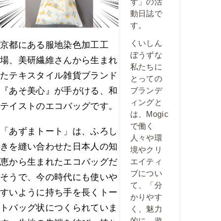
ず」の活
動日誌で
す。
くいしん
京都にある服地染色加工工
ぼうずな
場、美研繊維さんから生まれ
私たちに
たテキスタイル雑貨ブランド
とっての
『あそ美心』が手がける、和
ブランデ
ィングと
テイストのエコバッグです。
は、Mogic
で働く
「あずまトート」は、ふろし
人々や環
きを縫い合わせた日本人の知
境やクリ
恵から生まれたエコバッグだ
エイティ
ブについ
そうで、今の時代にも使いや
て、「分
すいように持ち手を長くトー
かりやす
トバッグ状につくられていま
く、魅力
的に、遊