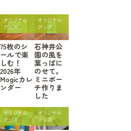
オリジナル
オリジナル
グッズ
グッズ
75枚のシ
石神井公
ールで楽
園の風を
しむ！
葉っぱに
2026年
のせて。
Mogicカレ
ミニポー
ンダー
チ作りま
した
オリジナル
オリジナル
グッズ
グッズ