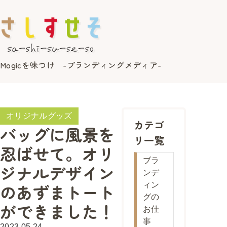
Mogicを味つけ -ブランディングメディア-
オリジナルグッズ
カテゴ
バッグに風景を
リ一覧
忍ばせて。オリ
ブラ
ジナルデザイン
ンデ
のあずまトート
ィン
グの
ができました！
お仕
事
2023.05.24