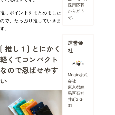
採用応募
からどう
推しポイントをまとめました
ぞ。
ので、たっぷり推していきま
す。
運営会
[ 推し 1 ] とにかく
社
軽くてコンパクト
なので忍ばせやす
Mogic株式
い
会社
東京都練
馬区石神
井町3-3-
31